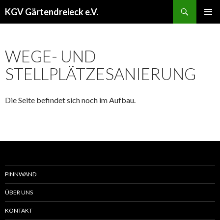
Suchen
KGV Gärtendreieck e.V.
SPRINGE
PRIMÄR
ZUM
MENÜ
INHALT
WEGE- UND
STELLPLÄTZESANIERUNG
Die Seite befindet sich noch im Aufbau.
PINNWAND
ÜBER UNS
KONTAKT